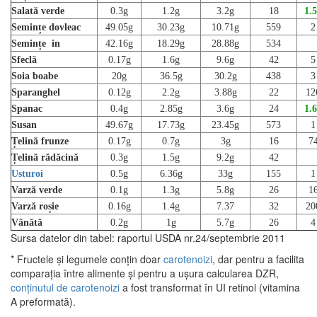
Salată verde
0.3g
1.2g
3.2g
18
1.
Semințe dovleac
49.05g
30.23g
10.71g
559
2
Semințe in
42.16g
18.29g
28.88g
534
Sfeclă
0.17g
1.6g
9.6g
42
5
Soia boabe
20g
36.5g
30.2g
438
3
Sparanghel
0.12g
2.2g
3.88g
22
12
Spanac
0.4g
2.85g
3.6g
24
1.
Susan
49.67g
17.73g
23.45g
573
1
Țelină frunze
0.17g
0.7g
3g
16
7
Țelină rădăcină
0.3g
1.5g
9.2g
42
Usturoi
0.5g
6.36g
33g
155
1
Varză verde
0.1g
1.3g
5.8g
26
1
Varză roșie
0.16g
1.4g
7.37
32
20
Vânătă
0.2g
1g
5.7g
26
4
Sursa datelor din tabel: raportul USDA nr.24/septembrie 2011
* Fructele și legumele conțin doar
carotenoizi
, dar pentru a facilita
comparația între alimente și pentru a ușura calcularea DZR,
conținutul de carotenoizi
a fost transformat în UI retinol (vitamina
A preformată).