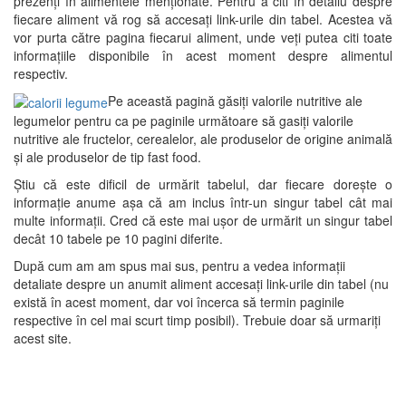
prezenți în alimentele menționate. Pentru a citi în detaliu despre
fiecare aliment vă rog să accesați link-urile din tabel. Acestea vă
vor purta către pagina fiecarui aliment, unde veți putea citi toate
informațiile disponibile în acest moment despre alimentul
respectiv.
Pe această pagină găsiți valorile nutritive ale
legumelor pentru ca pe paginile următoare să gasiți valorile
nutritive ale fructelor, cerealelor, ale produselor de origine animală
și ale produselor de tip fast food.
Știu că este dificil de urmărit tabelul, dar fiecare dorește o
informație anume așa că am inclus într-un singur tabel cât mai
multe informații. Cred că este mai ușor de urmărit un singur tabel
decât 10 tabele pe 10 pagini diferite.
După cum am am spus mai sus, pentru a vedea informații
detaliate despre un anumit aliment accesați link-urile din tabel (nu
există în acest moment, dar voi încerca să termin paginile
respective în cel mai scurt timp posibil). Trebuie doar să urmariți
acest site.