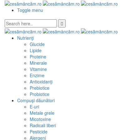
Toggle menu
Nutrienţi
Glucide
Lipide
Proteine
Minerale
Vitamine
Enzime
Antioxidanţi
Prebiotice
Probiotice
Compuşi dăunători
E-uri
Metale grele
Micotoxine
Radicali liberi
Pesticide
Alergeni