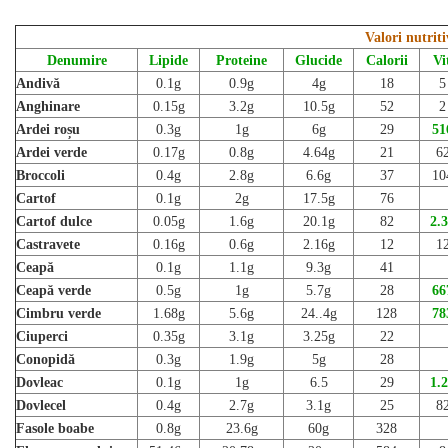
Valori nutrit
Denumire
Lipide
Proteine
Glucide
Calorii
Vi
Andivă
0.1g
0.9g
4g
18
5
Anghinare
0.15g
3.2g
10.5g
52
2
Ardei roșu
0.3g
1g
6g
29
51
Ardei verde
0.17g
0.8g
4.64g
21
6
Broccoli
0.4g
2.8g
6.6g
37
10
Cartof
0.1g
2g
17.5g
76
Cartof dulce
0.05g
1.6g
20.1g
82
2.
Castravete
0.16g
0.6g
2.16g
12
1
Ceapă
0.1g
1.1g
9.3g
41
Ceapă verde
0.5g
1g
5.7g
28
66
Cimbru verde
1.68g
5.6g
24..4g
128
78
Ciuperci
0.35g
3.1g
3.25g
22
Conopidă
0.3g
1.9g
5g
28
Dovleac
0.1g
1g
6.5
29
1.
Dovlecel
0.4g
2.7g
3.1g
25
8
Fasole boabe
0.8g
23.6g
60g
328