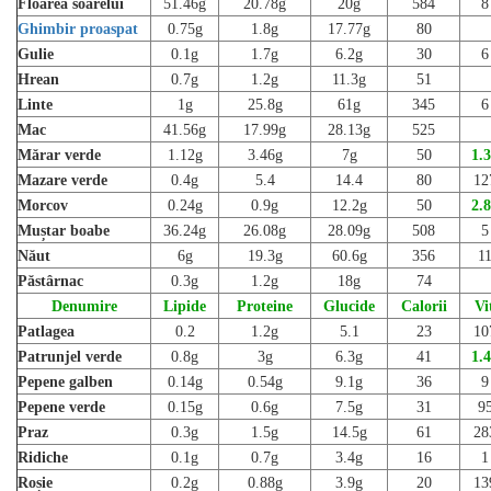
Floarea soarelui
51.46g
20.78g
20g
584
8
Ghimbir proaspat
0.75g
1.8g
17.77g
80
Gulie
0.1g
1.7g
6.2g
30
6
Hrean
0.7g
1.2g
11.3g
51
Linte
1g
25.8g
61g
345
6
Mac
41.56g
17.99g
28.13g
525
Mărar verde
1.12g
3.46g
7g
50
1.
Mazare verde
0.4g
5.4
14.4
80
12
Morcov
0.24g
0.9g
12.2g
50
2.
Muștar boabe
36.24g
26.08g
28.09g
508
5
Năut
6g
19.3g
60.6g
356
1
Păstârnac
0.3g
1.2g
18g
74
Denumire
Lipide
Proteine
Glucide
Calorii
Vi
Patlagea
0.2
1.2g
5.1
23
10
Patrunjel verde
0.8g
3g
6.3g
41
1.
Pepene galben
0.14g
0.54g
9.1g
36
9
Pepene verde
0.15g
0.6g
7.5g
31
9
Praz
0.3g
1.5g
14.5g
61
28
Ridiche
0.1g
0.7g
3.4g
16
1
Roșie
0.2g
0.88g
3.9g
20
13