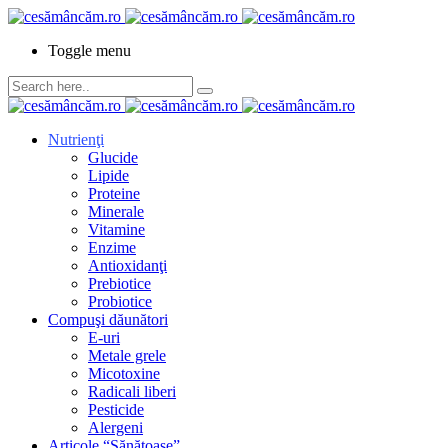
Toggle menu
Nutrienţi
Glucide
Lipide
Proteine
Minerale
Vitamine
Enzime
Antioxidanţi
Prebiotice
Probiotice
Compuşi dăunători
E-uri
Metale grele
Micotoxine
Radicali liberi
Pesticide
Alergeni
Articole “Sănătoase”