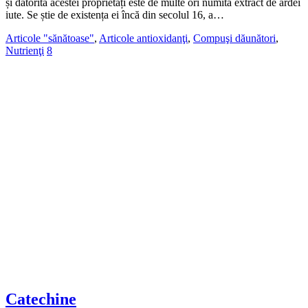
și datorită acestei proprietăți este de multe ori numită extract de ardei
iute. Se știe de existența ei încă din secolul 16, a…
Articole "sănătoase"
,
Articole antioxidanţi
,
Compuşi dăunători
,
Nutrienţi
8
Catechine