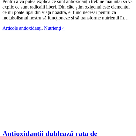
Pentru a vă putea explica ce sunt antioxidanții trebuie mai întâi să vă
explic ce sunt radicalii liberi. Din câte știm oxigenul este elementul
ce nu poate lipsi din viața noastră, el fiind necesar pentru ca
motabolismul nostru să funcționeze și să transforme nutrientii în…
Articole antioxidanţi
,
Nutrienţi
4
Antioxidanţii dublează rata de