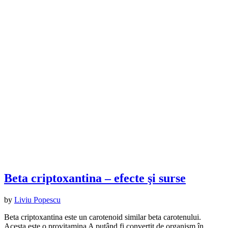
Beta criptoxantina – efecte şi surse
by
Liviu Popescu
Beta criptoxantina este un carotenoid similar beta carotenului.
Acesta este o provitamina A putând fi convertit de organism în