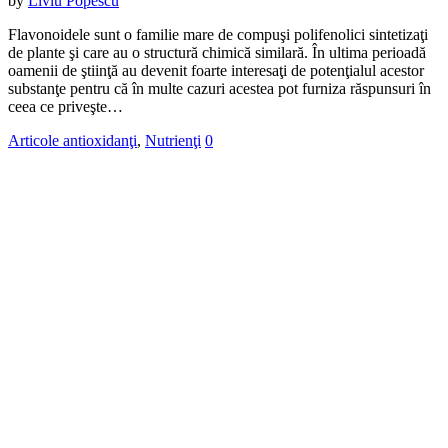
by
Liviu Popescu
Flavonoidele sunt o familie mare de compuşi polifenolici sintetizaţi
de plante şi care au o structură chimică similară. În ultima perioadă
oamenii de ştiinţă au devenit foarte interesaţi de potenţialul acestor
substanţe pentru că în multe cazuri acestea pot furniza răspunsuri în
ceea ce priveşte…
Articole antioxidanţi
,
Nutrienţi
0