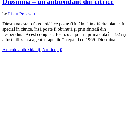
Diosmina – un antioxidant din citrice
by
Liviu Popescu
Diosmina este o flavonoidă ce poate fi întâlnită în diferite plante, în
special în citrice, însă poate fi obţinută şi prin sinteză din
hesperidină. Acest compus a fost izolat pentru prima dată în 1925 şi
a fost utilizat ca agent terapeutic începând cu 1969. Diosmina…
Articole antioxidanţi
,
Nutrienţi
0