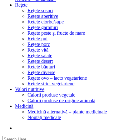
Reţete
Rețete sosuri
Reţete aperitive
Reţete ciorbe/supe
Reţete garnituri
Reţete peste și fructe de mare
Reţete pui
Reţete porc
Reţete vită
Reţete salate
Reţete desert
Reţete băuturi
Reţete diverse
Reţete ovo – lacto vegetariene
Reţete strict vegetariene
Valori nutritive
Calorii produse vegetale
Calorii produse de origine animală
Medicină
Medicină alternativă – plante medicinale
Noutăţi medicale