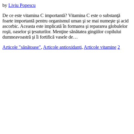
by
Liviu Popescu
De ce este vitamina C importantă? Vitamina C este o substanţă
foarte importantă pentru organismul uman şi se mai numeşte şi acid
ascorbic. Aceasta este implicată în formarea şi repararea globulelor
roşii, oaselor şi ţesuturilor. Menţine sănătatea gingiilor copilului
dumneavoastră şi îi fortifică vasele de…
Articole "sănătoase"
,
Articole antioxidanţi
,
Articole vitamine
2