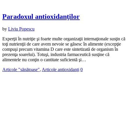
Paradoxul antioxidanţilor
by
Liviu Popescu
Experţii în nutriţie şi foarte multe organizaţii internaţionale susţin că
toţi nutrienţii de care avem nevoie se găsesc în alimente (excepţie
compuşi precum vitamina D care este sintetizată de organism în
prezenţa soarelui). Totuşi, industria farmaceutică susţine că
alimentele nu conţin o cantitate suficientă şi…
Articole "sănătoase"
,
Articole antioxidanţi
0