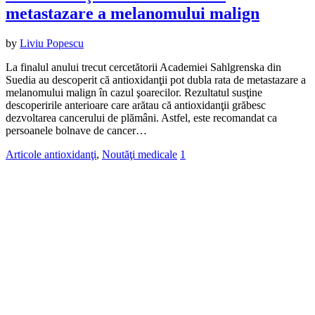
metastazare a melanomului malign
by
Liviu Popescu
La finalul anului trecut cercetătorii Academiei Sahlgrenska din
Suedia au descoperit că antioxidanţii pot dubla rata de metastazare a
melanomului malign în cazul şoarecilor. Rezultatul susţine
descoperirile anterioare care arătau că antioxidanţii grăbesc
dezvoltarea cancerului de plămâni. Astfel, este recomandat ca
persoanele bolnave de cancer…
Articole antioxidanţi
,
Noutăţi medicale
1