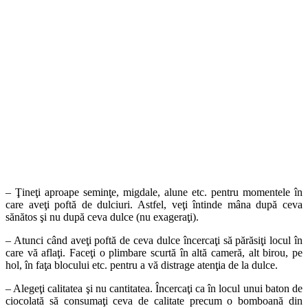
– Ţineţi aproape seminţe, migdale, alune etc. pentru momentele în
care aveţi poftă de dulciuri. Astfel, veţi întinde mâna după ceva
sănătos şi nu după ceva dulce (nu exageraţi).
– Atunci când aveţi poftă de ceva dulce încercaţi să părăsiţi locul în
care vă aflaţi. Faceţi o plimbare scurtă în altă cameră, alt birou, pe
hol, în faţa blocului etc. pentru a vă distrage atenţia de la dulce.
– Alegeţi calitatea şi nu cantitatea. Încercaţi ca în locul unui baton de
ciocolată să consumaţi ceva de calitate precum o bomboană din