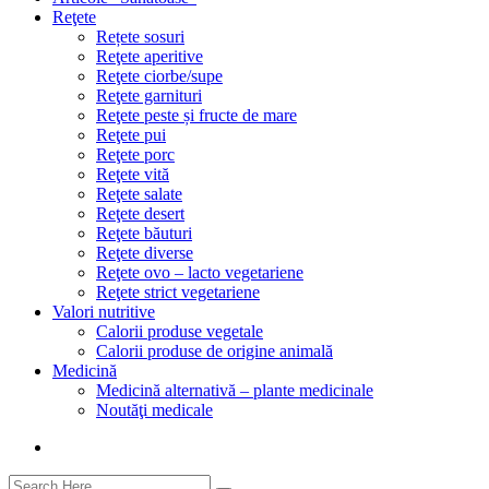
Reţete
Rețete sosuri
Reţete aperitive
Reţete ciorbe/supe
Reţete garnituri
Reţete peste și fructe de mare
Reţete pui
Reţete porc
Reţete vită
Reţete salate
Reţete desert
Reţete băuturi
Reţete diverse
Reţete ovo – lacto vegetariene
Reţete strict vegetariene
Valori nutritive
Calorii produse vegetale
Calorii produse de origine animală
Medicină
Medicină alternativă – plante medicinale
Noutăţi medicale