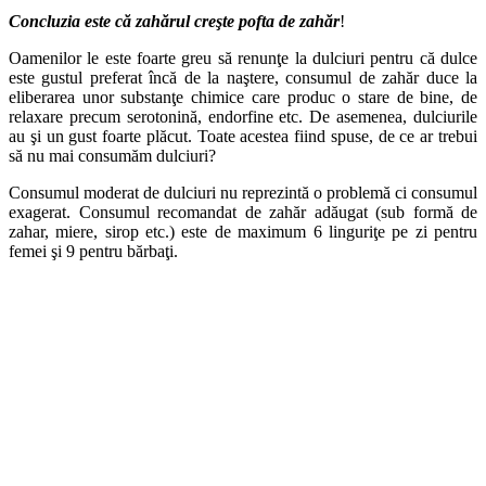
Concluzia este că zahărul creşte pofta de zahăr
!
Oamenilor le este foarte greu să renunţe la dulciuri pentru că dulce
este gustul preferat încă de la naştere, consumul de zahăr duce la
eliberarea unor substanţe chimice care produc o stare de bine, de
relaxare precum serotonină, endorfine etc. De asemenea, dulciurile
au şi un gust foarte plăcut. Toate acestea fiind spuse, de ce ar trebui
să nu mai consumăm dulciuri?
Consumul moderat de dulciuri nu reprezintă o problemă ci consumul
exagerat. Consumul recomandat de zahăr adăugat (sub formă de
zahar, miere, sirop etc.) este de maximum 6 linguriţe pe zi pentru
femei şi 9 pentru bărbaţi.