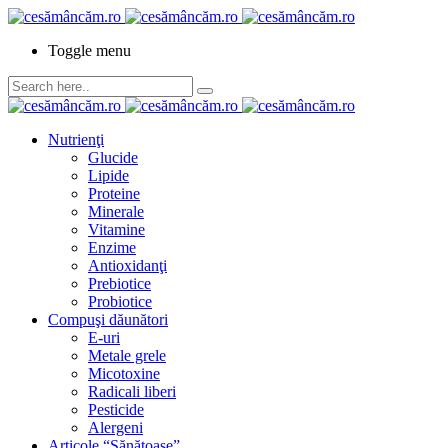
Toggle menu
Nutrienţi
Glucide
Lipide
Proteine
Minerale
Vitamine
Enzime
Antioxidanţi
Prebiotice
Probiotice
Compuşi dăunători
E-uri
Metale grele
Micotoxine
Radicali liberi
Pesticide
Alergeni
Articole “Sănătoase”