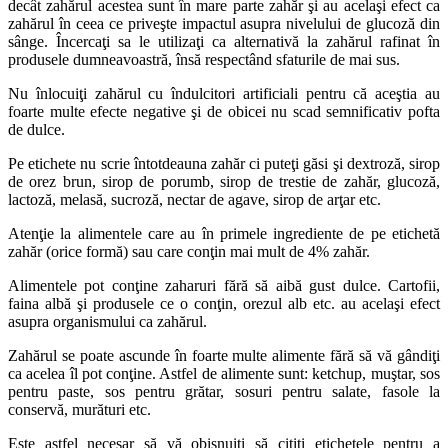
decât zahărul acestea sunt în mare parte zahăr şi au acelaşi efect ca
zahărul în ceea ce priveşte impactul asupra nivelului de glucoză din
sânge. Încercaţi sa le utilizaţi ca alternativă la zahărul rafinat în
produsele dumneavoastră, însă respectând sfaturile de mai sus.
Nu înlocuiţi zahărul cu îndulcitori artificiali pentru că aceştia au
foarte multe efecte negative şi de obicei nu scad semnificativ pofta
de dulce.
Pe etichete nu scrie întotdeauna zahăr ci puteţi găsi şi dextroză, sirop
de orez brun, sirop de porumb, sirop de trestie de zahăr, glucoză,
lactoză, melasă, sucroză, nectar de agave, sirop de arţar etc.
Atenţie la alimentele care au în primele ingrediente de pe etichetă
zahăr (orice formă) sau care conţin mai mult de 4% zahăr.
Alimentele pot conţine zaharuri fără să aibă gust dulce. Cartofii,
faina albă şi produsele ce o conţin, orezul alb etc. au acelaşi efect
asupra organismului ca zahărul.
Zahărul se poate ascunde în foarte multe alimente fără să vă gândiţi
ca acelea îl pot conţine. Astfel de alimente sunt: ketchup, muştar, sos
pentru paste, sos pentru grătar, sosuri pentru salate, fasole la
conservă, murături etc.
Este astfel necesar să vă obişnuiţi să citiţi etichetele pentru a