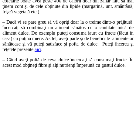
cofetarie poate avea peste 400 de calorii doar din zahăr fără să mai
ţinem cont şi de cele obţinute din lipide (margarină, unt, smântână,
frişcă vegetală etc.).
– Dacă vi se pare greu să vă opriţi doar la o treime dintr-o prăjitură,
încercaţi să combinaţi un aliment sănătos cu o cantitate mică de
aliment dulce. De exemplu puteţi consuma iaurt cu fructe (făcut în
casă) cu puţină miere. Astfel, aveţi parte şi de beneficiile alimentelor
sănătoase şi vă puteţi satisface şi pofta de dulce. Puteţi încerca şi
reţetele prezente
aici
.
– Când aveţi poftă de ceva dulce încercaţi să consumaţi fructe. În
acest mod obţineţi fibre şi alţi nutrienţi împreună cu gustul dulce.