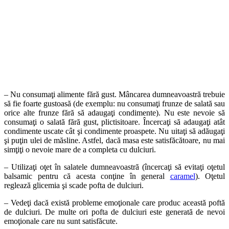
– Nu consumaţi alimente fără gust. Mâncarea dumneavoastră trebuie
să fie foarte gustoasă (de exemplu: nu consumaţi frunze de salată sau
orice alte frunze fără să adaugaţi condimente). Nu este nevoie să
consumaţi o salată fără gust, plictisitoare. Încercaţi să adaugaţi atât
condimente uscate cât şi condimente proaspete. Nu uitaţi să adăugaţi
şi puţin ulei de măsline. Astfel, dacă masa este satisfăcătoare, nu mai
simţiţi o nevoie mare de a completa cu dulciuri.
– Utilizaţi oţet în salatele dumneavoastră (încercaţi să evitaţi oţetul
balsamic pentru că acesta conţine în general
caramel
). Oţetul
reglează glicemia şi scade pofta de dulciuri.
– Vedeţi dacă există probleme emoţionale care produc această poftă
de dulciuri. De multe ori pofta de dulciuri este generată de nevoi
emoţionale care nu sunt satisfăcute.