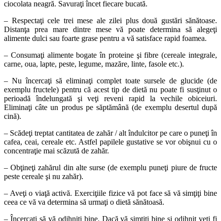
ciocolata neagră. Savuraţi încet fiecare bucată.
– Respectaţi cele trei mese ale zilei plus două gustări sănătoase.
Distanţa prea mare dintre mese vă poate determina să alegeţi
alimente dulci sau foarte grase pentru a vă satisface rapid foamea.
– Consumaţi alimente bogate în proteine şi fibre (cereale integrale,
carne, oua, lapte, peste, legume, mazăre, linte, fasole etc.).
– Nu încercaţi să eliminaţi complet toate sursele de glucide (de
exemplu fructele) pentru că acest tip de dietă nu poate fi susţinut o
perioadă îndelungată şi veţi reveni rapid la vechile obiceiuri.
Eliminaţi câte un produs pe săptămână (de exemplu desertul după
cină).
– Scădeţi treptat cantitatea de zahăr / alt îndulcitor pe care o puneţi în
cafea, ceai, cereale etc. Astfel papilele gustative se vor obişnui cu o
concentraţie mai scăzută de zahăr.
– Obţineţi zahărul din alte surse (de exemplu puneţi piure de fructe
peste cereale şi nu zahăr).
– Aveţi o viaţă activă. Exerciţiile fizice vă pot face să vă simţiţi bine
ceea ce vă va determina să urmaţi o dietă sănătoasă.
– Încercaţi să vă odihniţi bine. Dacă vă simţiţi bine şi odihnit veţi fi