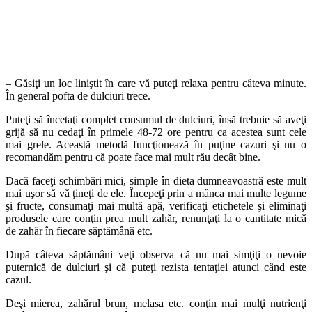
– Găsiţi un loc liniştit în care vă puteţi relaxa pentru câteva minute.
În general pofta de dulciuri trece.
Puteţi să încetaţi complet consumul de dulciuri, însă trebuie să aveţi
grijă să nu cedaţi în primele 48-72 ore pentru ca acestea sunt cele
mai grele. Această metodă funcţionează în puţine cazuri şi nu o
recomandăm pentru că poate face mai mult rău decât bine.
Dacă faceţi schimbări mici, simple în dieta dumneavoastră este mult
mai uşor să vă ţineţi de ele. Începeţi prin a mânca mai multe legume
şi fructe, consumaţi mai multă apă, verificaţi etichetele şi eliminaţi
produsele care conţin prea mult zahăr, renunţaţi la o cantitate mică
de zahăr în fiecare săptămână etc.
După câteva săptămâni veţi observa că nu mai simţiţi o nevoie
puternică de dulciuri şi că puteţi rezista tentaţiei atunci când este
cazul.
Deşi mierea, zahărul brun, melasa etc. conţin mai mulţi nutrienţi