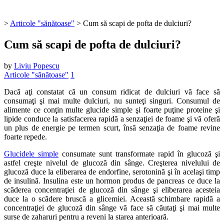
>
Articole "sănătoase"
>
Cum să scapi de pofta de dulciuri?
Cum să scapi de pofta de dulciuri?
by
Liviu Popescu
Articole "sănătoase"
1
Dacă aţi constatat că un consum ridicat de dulciuri vă face să
consumaţi şi mai multe dulciuri, nu sunteţi singuri. Consumul de
alimente ce conţin multe glucide simple şi foarte puţine proteine şi
lipide conduce la satisfacerea rapidă a senzaţiei de foame şi vă oferă
un plus de energie pe termen scurt, însă senzaţia de foame revine
foarte repede.
Glucidele simple
consumate sunt transformate rapid în glucoză şi
astfel creşte nivelul de glucoză din sânge. Creşterea nivelului de
glucoză duce la eliberarea de endorfine, serotonină şi în acelaşi timp
de insulină. Insulina este un hormon produs de pancreas ce duce la
scăderea concentraţiei de glucoză din sânge şi eliberarea acesteia
duce la o scădere bruscă a glicemiei. Această schimbare rapidă a
concentraţiei de glucoză din sânge vă face să căutaţi şi mai multe
surse de zaharuri pentru a reveni la starea anterioară.