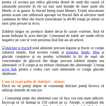
pentru că acestea pot ridica glicemia destul de mult din cauză că
zaharurile prezente în ele nu mai sunt însoţite de mare parte din
fibrele ce se gasesc în fructul întreg (sunt filtrate). Există storcatoare
pentru acasă care utilizează aproape tot fructul fără să afecteze mult
cantitatea de fibre din fructe (storcătoare la 40-80 rotaţii pe minut ce
storc prin presare la rece).
Zahărul singur nu produce diabet decat în cazuri extreme, însă vă
poate îndrepta în acea direcţie. Consumul de zahăr are multe efecte
negative pe care le vom prezenta însă într-un alt articol.
Există alimente precum legume şi fructe ce conţin
zaharuri simple, însă acestea conţin şi
proteine
,
lipide
,
fibre
şi
glucide complexe şi nu produc schimbări la fel de mari ale
concentraţiei de glucoză din sânge precum zahărul simplu sau
alimentele ce îl conţin şi nu trebuie eliminate din alimentaţie. Urmaţi
acest link
pentru a vedea care sunt alimentele ce conţin glucide
sănătoase.
Cum să scazi pofta de dulciuri – sfaturi
Dacă nu vă puteţi abţine să consumaţi dulciuri puteţi încerca să
utilizaţi sfaturile de mai jos:
– Consumaţi puţin din alimentul care vă face cea mai mare plăcere.
Încercaţi să vă limitaţi la 150 calorii pe zi. Atenţie, o prăjitură din