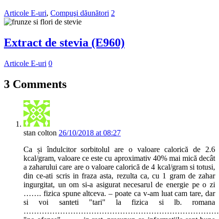
Articole E-uri
,
Compuşi dăunători
2
Extract de stevia (E960)
Articole E-uri
0
3 Comments
stan colton
26/10/2018 at 08:27
Ca și îndulcitor sorbitolul are o valoare calorică de 2.6
kcal/gram, valoare ce este cu aproximativ 40% mai mică decât
a zaharului care are o valoare calorică de 4 kcal/gram si totusi,
din ce-ati scris in fraza asta, rezulta ca, cu 1 gram de zahar
ingurgitat, un om si-a asigurat necesarul de energie pe o zi
……. fizica spune altceva. – poate ca v-am luat cam tare, dar
si voi santeti "tari" la fizica si lb. romana
…………………………………………………………………