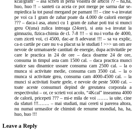
kcal/gram” – asa scrieti in perla voastra de articol ?? – ha,ha,
huo, huo !! – santeti ca aceia ce pot merge pe sarma dar se-
mpiedica la tot pasul mergand pe pamant !!! – cine v-a invatat
pe voi ca 1 gram de zahar poate da 4.000 de calorii energie
??? – daca-i asa, atunci cu 1 gram de zahar poti trai si munci
greu O(una) zulica intreaga (24ore), si asta s-a invatat la
gimnaziu, fizica-chimia de cl. 7-8 !!! – si nu-i vorba de 4000,
cum ziceti voi, ci 4500, dac-ar fi adevarat !!! – sa va explic,
ca-n cartile pe care nu v-a placut sa le studiati ! >>> un om are
nevoie de urmatoarele cantitati de energie, dupa activitatile pe
care le practica in 24 de ore – daca doarme 24 de ore,
consuma in timpul asta cam 1500 cal. – daca practica munci
statice sau dinamice usoare consuma cam 2500 cal. – la o
munca si activitate medie, consuma cam 3500 cal. – la o
munca si activitate grea, consuma cam 4000-4500 cal. – la
munci si activitati foarte grele, e nevoie de peste 5000 cal. –
toate aceste consumuri depind de greutatea corporala a
respectivului – or, ce scrieti voi acolo, “4Kcal” inseamna 4000
de calorii, pricepeti ??? – mi-e mila de voi ……. ia uite, cine
da sfaturi !!!……. – mai studiati, mai cereti si parerea altora,
nu numai urmasilor de chimisti de renume mondial, ha, ha,
huo, huo !!!
Leave a Reply