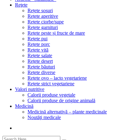
Reţete
Rețete sosuri
Reţete aperitive
Reţete ciorbe/supe
Reţete garnituri
Reţete peste și fructe de mare
Reţete pui
Reţete porc
Reţete vită
Reţete salate
Reţete desert
Reţete băuturi
Reţete diverse
Reţete ovo – lacto vegetariene
Reţete strict vegetariene
Valori nutritive
Calorii produse vegetale
Calorii produse de origine animală
Medicină
Medicină alternativă – plante medicinale
Noutăţi medicale