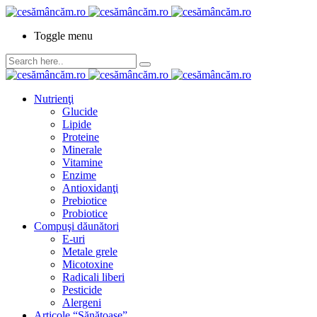
Toggle menu
Nutrienţi
Glucide
Lipide
Proteine
Minerale
Vitamine
Enzime
Antioxidanţi
Prebiotice
Probiotice
Compuşi dăunători
E-uri
Metale grele
Micotoxine
Radicali liberi
Pesticide
Alergeni
Articole “Sănătoase”