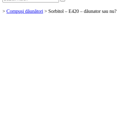
>
Compuşi dăunători
>
Sorbitol – E420 – dăunator sau nu?