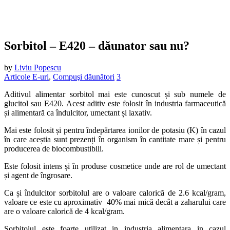
Sorbitol – E420 – dăunator sau nu?
by
Liviu Popescu
Articole E-uri
,
Compuşi dăunători
3
Aditivul alimentar sorbitol mai este cunoscut și sub numele de
glucitol sau E420. Acest aditiv este folosit în industria farmaceutică
și alimentară ca îndulcitor, umectant și laxativ.
Mai este folosit și pentru îndepărtarea ionilor de potasiu (K) în cazul
în care aceștia sunt prezenți în organism în cantitate mare și pentru
producerea de biocombustibili.
Este folosit intens și în produse cosmetice unde are rol de umectant
și agent de îngrosare.
Ca și îndulcitor sorbitolul are o valoare calorică de 2.6 kcal/gram,
valoare ce este cu aproximativ 40% mai mică decât a zaharului care
are o valoare calorică de 4 kcal/gram.
Sorbitolul este foarte utilizat in industria alimentara in cazul