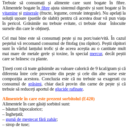
Trebuie să consumați și alimente care sunt bogate în fibre.
Alimentele bogate în
fibre
ajuta sistemul digestiv și sunt bogate și în
vitamine
și
minerale
(fructe, legume, cereale integrale). Nu apelați la
soluții ușoare (pastile de slabit) pentru că acestea doar vă pun viața
în pericol. Grăsimile nu trebuie evitate, ci trebuie doar înlocuite
sursele din care le obțineți.
Cel mai bine este să consumați pește și nu porc/oaie/vită. În cazul
peștelui vă recomand consumul de fitofag (nu răpitor). Peștii răpitori
sunt în vârful lanțului trofic și de aceea aceștia au o cantitate mult
mai mare de metale grele și toxine, în special
mercur
, decât peștii
care se hrănesc cu plante.
Țineți cont că toate grăsimile au valoare calorică de 9 kcal/gram și că
diferenta între cele provenite din pește și cele din alte surse este
compoziția acestora. Concluzia este că nu trebuie sa exagerati cu
consumul de
grăsimi
, chiar dacă provin din carne de pește și că
trebuie să reduceți aportul de
glucide rafinate
.
Alimentele în care este prezent sorbitolul (E420)
Alimentele în care găsiți sorbitol sunt:
– băuturi hipocalorice;
– înghețată;
–
gumă de mestecat fără zahăr
;
– sirop de tuse;