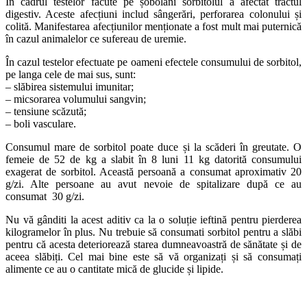
În cadrul testelor făcute pe șobolani sorbitolul a afectat tractul
digestiv. Aceste afecțiuni includ sângerări, perforarea colonului și
colită. Manifestarea afecțiunilor menționate a fost mult mai puternică
în cazul animalelor ce sufereau de uremie.
În cazul testelor efectuate pe oameni efectele consumului de sorbitol,
pe langa cele de mai sus, sunt:
– slăbirea sistemului imunitar;
– micsorarea volumului sangvin;
– tensiune scăzută;
– boli vasculare.
Consumul mare de sorbitol poate duce și la scăderi în greutate. O
femeie de 52 de kg a slabit în 8 luni 11 kg datorită consumului
exagerat de sorbitol. Această persoană a consumat aproximativ 20
g/zi. Alte persoane au avut nevoie de spitalizare după ce au
consumat 30 g/zi.
Nu vă gânditi la acest aditiv ca la o soluție ieftină pentru pierderea
kilogramelor în plus. Nu trebuie să consumati sorbitol pentru a slăbi
pentru că acesta deteriorează starea dumneavoastră de sănătate și de
aceea slăbiți. Cel mai bine este să vă organizați și să consumați
alimente ce au o cantitate mică de glucide și lipide.