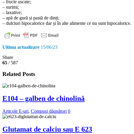
– fructe uscate;
– surimi;
– laxative;
– apă de gură și pastă de dinți;
– dulciuri hipocalorice dar și în alte alimente ce nu sunt hipocalorice.
Ultima actualizare
15/06/23
Share
65
/ 587
Related Posts
E104 – galben de chinolină
Articole E-uri
,
Compuşi dăunători
0
Glutamat de calciu sau E 623