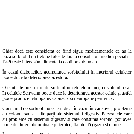
Chiar dacă este considerat ca fiind sigur, medicamentele ce au la
baza sorbitolul nu trebuie folosite fără a consulta un medic specialist.
E420 este interzis în alimentația copiilor sub un an.
În cazul diabeticilor, acumularea sorbitolului în interiorul celulelor
poate duce la deteriorarea acestora.
O cantitate prea mare de sorbitol în celulele retinei, cristalinului sau
în celulele Schwann poate duce la deteriorarea acestor celule și astfel
poate produce retinopatie, cataractă și neuropatie periferică.
Consumul de sorbitol nu este indicat în cazul în care aveți probleme
cu colonul sau cu alte parți ale sistemului digestiv. Persoanele care
au probleme cu sistemul digestiv și care consumă sorbitol pot avea
parte de dureri abdominale puternice, flatulență (gaze) și diaree.