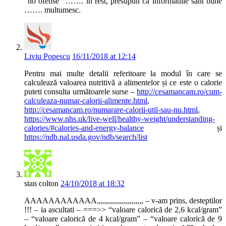
"no ofense" ……. in rest, presupun ca informatiile sant bune
……. multumesc.
Liviu Popescu
16/11/2018 at 12:14
Pentru mai multe detalii referitoare la modul în care se
calculează valoarea nutritivă a alimentelor și ce este o calorie
puteti consulta următoarele surse –
http://cesamancam.ro/cum-
calculeaza-numar-calorii-alimente.html
,
http://cesamancam.ro/numarare-calorii-util-sau-nu.html
,
https://www.nhs.uk/live-well/healthy-weight/understanding-
calories/#calories-and-energy-balance
și
https://ndb.nal.usda.gov/ndb/search/list
stan colton
24/10/2018 at 18:32
AAAAAAAAAAAA,,,,,,,,,,,,,,,,,,,,,,, – v-am prins, desteptilor
!!! – ia ascultati – ===>> “valoare calorică de 2,6 kcal/gram”
– “valoare calorică de 4 kcal/gram” – “valoare calorică de 9