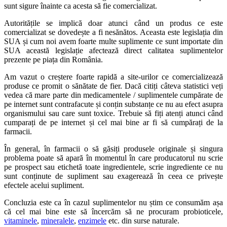
sunt sigure înainte ca acesta să fie comercializat.
Autoritățile se implică doar atunci când un produs ce este
comercializat se dovedește a fi nesănătos. Aceasta este legislația din
SUA și cum noi avem foarte multe suplimente ce sunt importate din
SUA această legislație afectează direct calitatea suplimentelor
prezente pe piața din România.
Am vazut o creștere foarte rapidă a site-urilor ce comercializează
produse ce promit o sănătate de fier. Dacă citiți câteva statistici veți
vedea că mare parte din medicamentele / suplimentele cumpărate de
pe internet sunt contrafacute și conțin substanțe ce nu au efect asupra
organismului sau care sunt toxice. Trebuie să fiți atenți atunci când
cumparați de pe internet și cel mai bine ar fi să cumpărați de la
farmacii.
În general, în farmacii o să găsiți produsele originale și singura
problema poate să apară în momentul în care producatorul nu scrie
pe prospect sau etichetă toate ingredientele, scrie ingrediente ce nu
sunt conținute de supliment sau exagerează în ceea ce privește
efectele acelui supliment.
Concluzia este ca în cazul suplimentelor nu știm ce consumăm așa
că cel mai bine este să încercăm să ne procuram probioticele,
vitaminele
,
mineralele
,
enzimele
etc. din surse naturale.