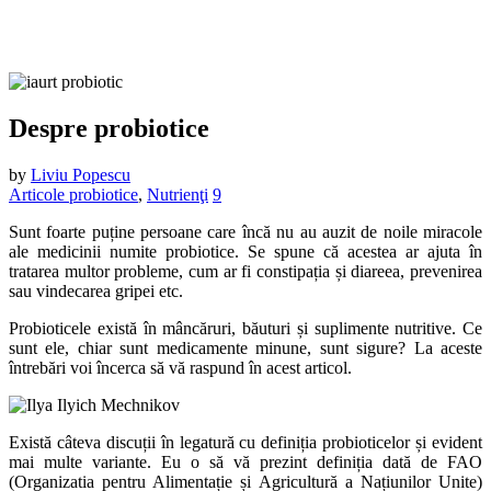
Despre probiotice
by
Liviu Popescu
Articole probiotice
,
Nutrienţi
9
Sunt foarte puține persoane care încă nu au auzit de noile miracole
ale medicinii numite probiotice. Se spune că acestea ar ajuta în
tratarea multor probleme, cum ar fi constipația și diareea, prevenirea
sau vindecarea gripei etc.
Probioticele există în mâncăruri, băuturi și suplimente nutritive. Ce
sunt ele, chiar sunt medicamente minune, sunt sigure? La aceste
întrebări voi încerca să vă raspund în acest articol.
Există câteva discuții în legatură cu definiția probioticelor și evident
mai multe variante. Eu o să vă prezint definiția dată de FAO
(Organizatia pentru Alimentație și Agricultură a Națiunilor Unite)