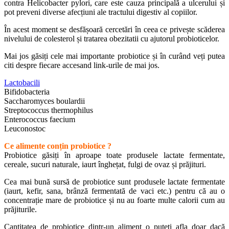
contra Helicobacter pylori, care este cauza principală a ulcerului și
pot preveni diverse afecțiuni ale tractului digestiv al copiilor.
În acest moment se desfășoară cercetări în ceea ce privește scăderea
nivelului de colesterol și tratarea obezitatii cu ajutorul probioticelor.
Mai jos găsiți cele mai importante probiotice și în curând veți putea
citi despre fiecare accesand link-urile de mai jos.
Lactobacili
Bifidobacteria
Saccharomyces boulardii
Streptococcus thermophilus
Enterococcus faecium
Leuconostoc
Ce alimente conțin probiotice ?
Probiotice găsiți în aproape toate produsele lactate fermentate,
cereale, sucuri naturale, iaurt înghețat, fulgi de ovaz și prăjituri.
Cea mai bună sursă de probiotice sunt produsele lactate fermentate
(iaurt, kefir, sana, brânză fermentată de vaci etc.) pentru că au o
concentrație mare de probiotice și nu au foarte multe calorii cum au
prăjiturile.
Cantitatea de probiotice dintr-un aliment o puteți afla doar dacă