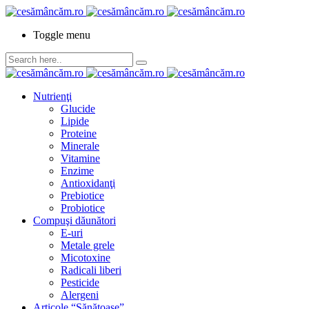
Toggle menu
Nutrienţi
Glucide
Lipide
Proteine
Minerale
Vitamine
Enzime
Antioxidanţi
Prebiotice
Probiotice
Compuşi dăunători
E-uri
Metale grele
Micotoxine
Radicali liberi
Pesticide
Alergeni
Articole “Sănătoase”