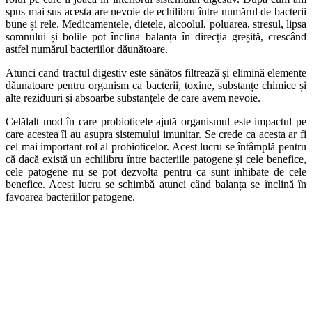
spus mai sus acesta are nevoie de echilibru între numărul de bacterii
bune și rele. Medicamentele, dietele, alcoolul, poluarea, stresul, lipsa
somnului și bolile pot înclina balanța în direcția greșită, crescând
astfel numărul bacteriilor dăunătoare.
Atunci cand tractul digestiv este sănătos filtrează și elimină elemente
dăunatoare pentru organism ca bacterii, toxine, substanțe chimice și
alte reziduuri și absoarbe substanțele de care avem nevoie.
Celălalt mod în care probioticele ajută organismul este impactul pe
care acestea îl au asupra sistemului imunitar. Se crede ca acesta ar fi
cel mai important rol al probioticelor. Acest lucru se întâmplă pentru
că dacă există un echilibru între bacteriile patogene și cele benefice,
cele patogene nu se pot dezvolta pentru ca sunt inhibate de cele
benefice. Acest lucru se schimbă atunci când balanța se înclină în
favoarea bacteriilor patogene.