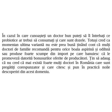
În cazul în care cunoașteți un doctor bun puteți să îl întrebați ce
probiotice ar trebui să consumați și care sunt dozele. Totuși cred ca
momentan ultima variantă nu este prea bună ținând cont că mulți
doctori de familie recomandă pentru orice boala aspirină și odihnă
sau produse foarte scumpe din import pe care banuiesc că le
promoveză datorită bonusurilor oferite de producători. Țin să adaug
că nu cred că mai există foarte mulți doctori în România care sunt
pregătiți corespunzator și care citesc și pun în practică noile
descoperiri din acest domeniu.