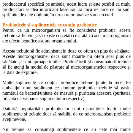
producătorul specifică pe ambalaj acest lucru și este posibil ca mulți
producători să dea informații false sau să facă reclame ce nu sunt
sprijinite de date obținute în urma unor analize sau cercetari.
Probioticele și suplimentele ce conțin probiotice
Pentru ca un microorganism să fie considerat probiotic, acesta
trebuie sa fie viu și să existe cercetări ce arată că acel microorganism
are efecte benefice asupra organismului.
Acesta trebuie să fie administrat în doze ce ofera un plus de sănătate.
Aceste microorganisme, dacă sunt moarte nu oferă acel plus de
sănătate și sunt aproape inutile. Producătorii și consumatorii trebuie
să fie atenți la modul de păstrare al microorganismelor respective și
la data de expirare.
Multe suplimente ce conțin probiotice trebuie ținute la rece. Pe
ambalajul unui supliment ce conține probiotice trebuie să gasiți
numărul de bacterii/unitate de masură și puritatea acestora (puritatea
ridicată dă valoarea suplimentului respectiv).
Datorită popularității probioticelor sunt disponibile foarte multe
suplimente și trebuie doar să stabiliți de ce microorganism probiotic
aveți nevoie.
Nu trebuie sa consumați suplimentele ce au cele mai multe