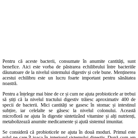
Pentru că aceste bacterii, consumate în anumite cantități, sunt
benefice. Aici este vorba de păstrarea echilibrului între bacteriile
dăunatoare de la nivelul sistemului digestiv și cele bune. Menținerea
acestui echilibru este un lucru foarte important pentru sănătatea
noastră.
Pentru a înțelege mai bine de ce și cum ne ajuta probioticele ar trebui
să știți că la nivelul tractului digestiv trăiesc aproximativ 400 de
specii de bacterii. Mici cantități se gasesc în stomac și intestinul
subțire, iar celelalte se găsesc la nivelul colonului. Această
microfloră ne ajuta în digestie sintetizând vitamine și alți nutrienți,
metabolizează anumite medicamente și ajută sistemul imunitar.
Se consideră că probioticele ne ajuta în două moduri. Primul este
rolul pe care îl joaca în interiorul sistemului digestiv. După cum am