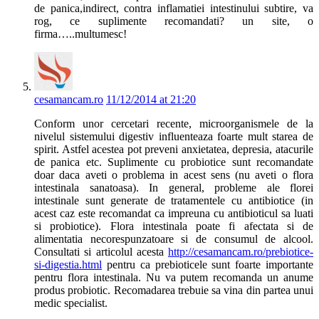
de panica,indirect, contra inflamatiei intestinului subtire, va
rog, ce suplimente recomandati? un site, o
firma…..multumesc!
cesamancam.ro
11/12/2014 at 21:20
Conform unor cercetari recente, microorganismele de la
nivelul sistemului digestiv influenteaza foarte mult starea de
spirit. Astfel acestea pot preveni anxietatea, depresia, atacurile
de panica etc. Suplimente cu probiotice sunt recomandate
doar daca aveti o problema in acest sens (nu aveti o flora
intestinala sanatoasa). In general, probleme ale florei
intestinale sunt generate de tratamentele cu antibiotice (in
acest caz este recomandat ca impreuna cu antibioticul sa luati
si probiotice). Flora intestinala poate fi afectata si de
alimentatia necorespunzatoare si de consumul de alcool.
Consultati si articolul acesta
http://cesamancam.ro/prebiotice-
si-digestia.html
pentru ca prebioticele sunt foarte importante
pentru flora intestinala. Nu va putem recomanda un anume
produs probiotic. Recomadarea trebuie sa vina din partea unui
medic specialist.