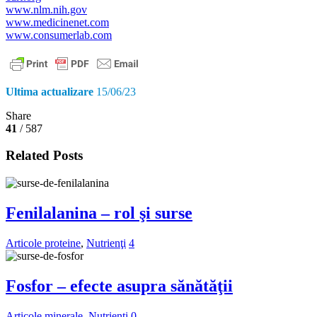
www.nlm.nih.gov
www.medicinenet.com
www.consumerlab.com
Ultima actualizare
15/06/23
Share
41
/ 587
Related Posts
Fenilalanina – rol şi surse
Articole proteine
,
Nutrienţi
4
Fosfor – efecte asupra sănătăţii
Articole minerale
,
Nutrienţi
0