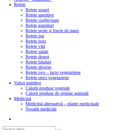
Reţete
Rețete sosuri
Reţete aperitive
Reţete ciorbe/supe
Reţete garnituri
Reţete peste și fructe de mare
Reţete pui
Reţete porc
Reţete vită
Reţete salate
Reţete desert
Reţete băuturi
Reţete diverse
Reţete ovo – lacto vegetariene
Reţete strict vegetariene
Valori nutritive
Calorii produse vegetale
Calorii produse de origine animală
Medicină
Medicină alternativă – plante medicinale
Noutăţi medicale