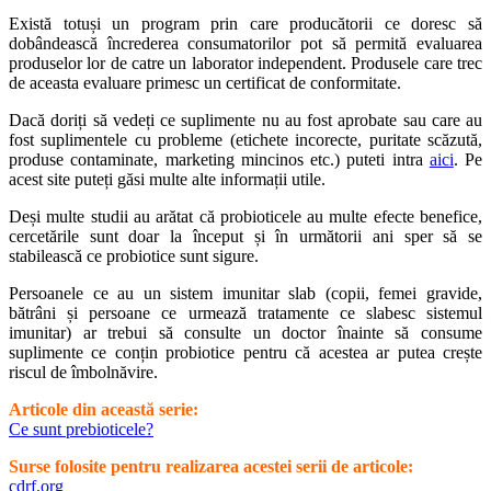
Există totuși un program prin care producătorii ce doresc să
dobândească încrederea consumatorilor pot să permită evaluarea
produselor lor de catre un laborator independent. Produsele care trec
de aceasta evaluare primesc un certificat de conformitate.
Dacă doriți să vedeți ce suplimente nu au fost aprobate sau care au
fost suplimentele cu probleme (etichete incorecte, puritate scăzută,
produse contaminate, marketing mincinos etc.) puteti intra
aici
. Pe
acest site puteți găsi multe alte informații utile.
Deși multe studii au arătat că probioticele au multe efecte benefice,
cercetările sunt doar la început și în următorii ani sper să se
stabilească ce probiotice sunt sigure.
Persoanele ce au un sistem imunitar slab (copii, femei gravide,
bătrâni și persoane ce urmează tratamente ce slabesc sistemul
imunitar) ar trebui să consulte un doctor înainte să consume
suplimente ce conțin probiotice pentru că acestea ar putea crește
riscul de îmbolnăvire.
Articole din această serie:
Ce sunt prebioticele?
Surse folosite pentru realizarea acestei serii de articole:
cdrf.org