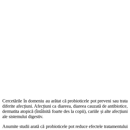
Cercetările în domeniu au arătat că probioticele pot preveni sau trata
diferite afecțiuni. Afecțiuni ca diareea, diareea cauzată de antibiotice,
dermatita atopică (întâlnită foarte des la copii), cariile și alte afecțiuni
ale sistemului digestiv.
Anumite studii arată că probioticele pot reduce efectele tratamentului