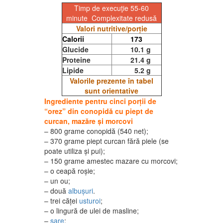
Timp de execuţie 55-60
minute Complexitate redusă
Valori nutritive/porție
Calorii
173
Glucide
10.1 g
Proteine
21.4 g
Lipide
5.2 g
Valorile prezente în tabel
sunt orientative
Ingrediente pentru cinci porții de
“orez” din conopidă cu piept de
curcan, mazăre și morcovi
– 800 grame conopidă (540 net);
– 370 grame piept curcan fără piele (se
poate utiliza și pui);
– 150 grame amestec mazare cu morcovi;
– o ceapă roșie;
– un ou;
– două
albușuri
.
– trei căței
usturoi
;
– o lingură de ulei de masline;
–
sare
;