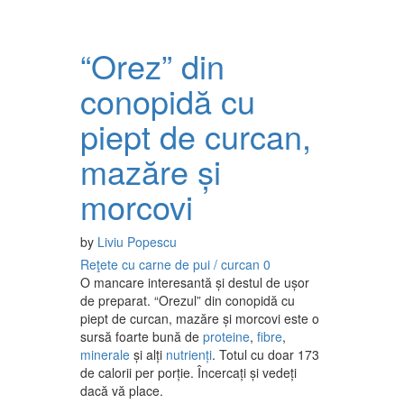
“Orez” din
conopidă cu
piept de curcan,
mazăre și
morcovi
by
Liviu Popescu
Reţete cu carne de pui / curcan
0
O mancare interesantă și destul de ușor
de preparat. “Orezul” din conopidă cu
piept de curcan, mazăre și morcovi este o
sursă foarte bună de
proteine
,
fibre
,
minerale
și alți
nutrienți
. Totul cu doar 173
de calorii per porție. Încercați și vedeți
dacă vă place.