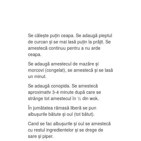
Se călește puțin ceapa. Se adaugă pieptul
de curcan și se mai lasă puțin la prăjit. Se
amestecă continuu pentru a nu arde
ceapa.
Se adaugă amestecul de mazăre și
morcovi (congelat), se amestecă și se lasă
un minut.
Se adaugă conopida. Se amestecă
aproximativ 3-4 minute după care se
strânge tot amestecul în ½ din wok.
În jumătatea rămasă liberă se pun
albușurile bătute și oul (tot bătut).
Cand se fac albușurile și oul se amestecă
cu restul ingredientelor și se drege de
sare și piper.