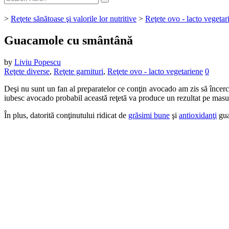
>
Reţete sănătoase şi valorile lor nutritive
>
Reţete ovo - lacto vegetar
Guacamole cu smântână
by
Liviu Popescu
Reţete diverse
,
Reţete garnituri
,
Reţete ovo - lacto vegetariene
0
Deşi nu sunt un fan al preparatelor ce conţin avocado am zis să încerc 
iubesc avocado probabil această reţetă va produce un rezultat pe masur
În plus, datorită conţinutului ridicat de
grăsimi bune
şi
antioxidanţi
gua