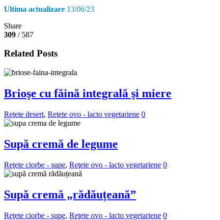
Ultima actualizare
13/06/23
Share
309
/ 587
Related Posts
Brioşe cu făină integrală şi miere
Reţete desert
,
Reţete ovo - lacto vegetariene
0
Supă cremă de legume
Reţete ciorbe - supe
,
Reţete ovo - lacto vegetariene
0
Supă cremă „rădăuțeană”
Reţete ciorbe - supe
,
Reţete ovo - lacto vegetariene
0