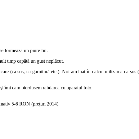
se formează un piure fin.
 mult timp capătă un gust neplăcut.
are (ca sos, ca garnitură etc.). Noi am luat în calcul utilizarea ca sos (
 şi îmi cam pierdusem rabdarea cu aparatul foto.
imativ 5-6 RON (preţuri 2014).