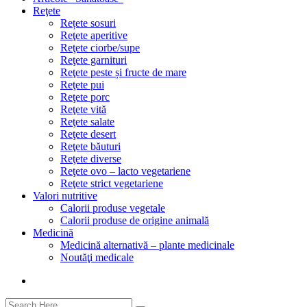
Reţete
Rețete sosuri
Reţete aperitive
Reţete ciorbe/supe
Reţete garnituri
Reţete peste și fructe de mare
Reţete pui
Reţete porc
Reţete vită
Reţete salate
Reţete desert
Reţete băuturi
Reţete diverse
Reţete ovo – lacto vegetariene
Reţete strict vegetariene
Valori nutritive
Calorii produse vegetale
Calorii produse de origine animală
Medicină
Medicină alternativă – plante medicinale
Noutăţi medicale