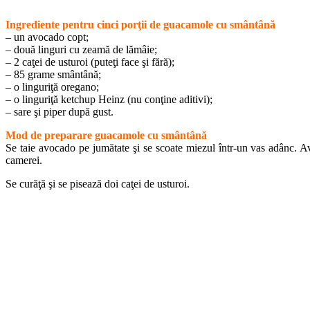
Ingrediente pentru cinci porţii de guacamole cu smântână
– un avocado copt;
– două linguri cu zeamă de lămâie;
– 2 caţei de usturoi (puteţi face şi fără);
– 85 grame smântână;
– o linguriţă oregano;
– o linguriţă ketchup Heinz (nu conţine aditivi);
– sare şi piper după gust.
Mod de preparare guacamole cu smântână
Se taie avocado pe jumătate şi se scoate miezul într-un vas adânc. Avo
camerei.
Se curăţă şi se pisează doi caţei de usturoi.