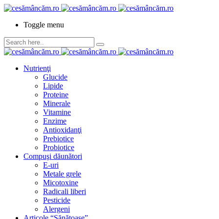
Toggle menu
Nutrienţi
Glucide
Lipide
Proteine
Minerale
Vitamine
Enzime
Antioxidanţi
Prebiotice
Probiotice
Compuşi dăunători
E-uri
Metale grele
Micotoxine
Radicali liberi
Pesticide
Alergeni
Articole “Sănătoase”