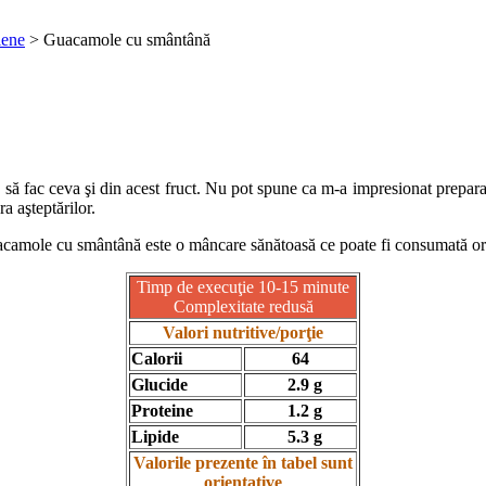
iene
>
Guacamole cu smântână
să fac ceva şi din acest fruct. Nu pot spune ca m-a impresionat preparat
a aşteptărilor.
camole cu smântână este o mâncare sănătoasă ce poate fi consumată or
Timp de execuţie 10-15 minute
Complexitate redusă
Valori nutritive/porţie
Calorii
64
Glucide
2.9 g
Proteine
1.2 g
Lipide
5.3 g
Valorile prezente în tabel sunt
orientative