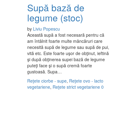
Supă bază de
legume (stoc)
by
Liviu Popescu
Această supă a fost necesară pentru că
am întâlnit foarte multe mâncăruri care
necesită supă de legume sau supă de pui,
vită etc. Este foarte uşor de obţinut, ieftină
şi după obţinerea supei bază de legume
puteţi face şi o supă cremă foarte
gustoasă. Supa…
Reţete ciorbe - supe
,
Reţete ovo - lacto
vegetariene
,
Reţete strict vegetariene
0