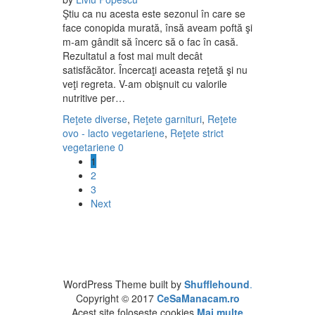
Ştiu ca nu acesta este sezonul în care se
face conopida murată, însă aveam poftă şi
m-am gândit să încerc să o fac în casă.
Rezultatul a fost mai mult decât
satisfăcător. Încercaţi aceasta reţetă şi nu
veţi regreta. V-am obişnuit cu valorile
nutritive per…
Reţete diverse
,
Reţete garnituri
,
Reţete
ovo - lacto vegetariene
,
Reţete strict
vegetariene
0
1
2
3
Next
WordPress Theme built by
Shufflehound
.
Copyright © 2017
CeSaManacam.ro
Acest site foloseste cookies
Mai multe