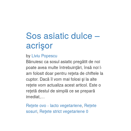
Sos asiatic dulce –
acrişor
by
Liviu Popescu
Bănuiesc ca sosul asiatic pregătit de noi
poate avea multe întrebuinţări, însă noi l-
am folosit doar pentru reţeta de chiftele la
cuptor. Dacă îl vom mai folosi şi la alte
reţete vom actualiza acest articol. Este o
reţetă destul de simplă ce se prepară
imediat,…
Reţete ovo - lacto vegetariene
,
Rețete
sosuri
,
Reţete strict vegetariene
0