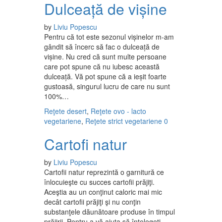
Dulceață de vișine
by
Liviu Popescu
Pentru că tot este sezonul vișinelor m-am
gândit să încerc să fac o dulceață de
vișine. Nu cred că sunt multe persoane
care pot spune că nu iubesc această
dulceață. Vă pot spune că a ieșit foarte
gustoasă, singurul lucru de care nu sunt
100%…
Reţete desert
,
Reţete ovo - lacto
vegetariene
,
Reţete strict vegetariene
0
Cartofi natur
by
Liviu Popescu
Cartofii natur reprezintă o garnitură ce
înlocuieşte cu succes cartofii prăjiţi.
Aceştia au un conţinut caloric mai mic
decât cartofii prăjiţi şi nu conţin
substanţele dăunătoare produse în timpul
prăjirii. Pentru a vă ajuta să înţelegeţi