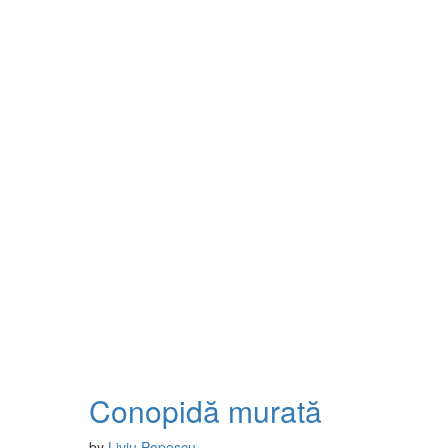
Conopidă murată
by
Liviu Popescu