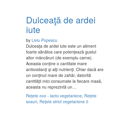
Dulceaţă de ardei
iute
by
Liviu Popescu
Dulceaţa de ardei iute este un aliment
foarte sănătos care potenţează gustul
altor mâncăruri (de exemplu carne).
Aceasta conţine o cantitate mare
antioxidanţi şi alţi nutrienţi. Chiar dacă are
un conţinut mare de zahăr, datorită
cantităţii mici consumate la fiecare masă,
aceasta nu reprezintă un…
Reţete ovo - lacto vegetariene
,
Rețete
sosuri
,
Reţete strict vegetariene
0