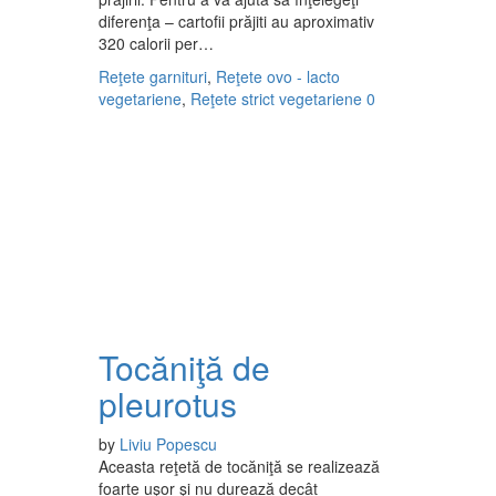
diferenţa – cartofii prăjiti au aproximativ
320 calorii per…
Reţete garnituri
,
Reţete ovo - lacto
vegetariene
,
Reţete strict vegetariene
0
Tocăniţă de
pleurotus
by
Liviu Popescu
Aceasta reţetă de tocăniţă se realizează
foarte uşor şi nu durează decât